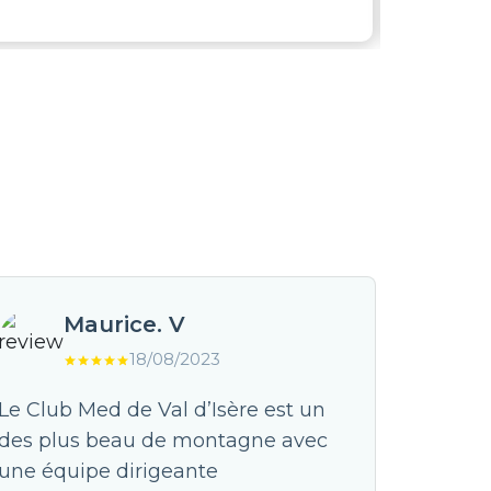
Maurice. V
18/08/2023
Le Club Med de Val d’Isère est un
Un voya
des plus beau de montagne avec
longtem
une équipe dirigeante
tout à p