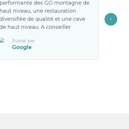
performante des GO montagne de
trip mé
haut niveau, une restauration
vue! Sk
diversifiée de qualité et une cave
est imp
de haut niveau. A conseiller
déstabi
vie! **
Publié par
voyage 
Google
dépenda
seulem
Pub
Fa