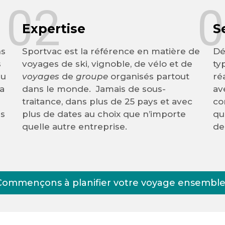
02
0
Expertise
S
ns
Sportvac est la référence en matière de
Dé
s
voyages de ski, vignoble, de vélo et de
ty
du
voyages
de
groupe
organisés partout
ré
 a
dans le monde. Jamais de sous-
av
traitance, dans plus de 25 pays et avec
co
es
plus de dates au choix que n’importe
qu
quelle autre entreprise.
de
Commençons à planifier votre voyage ensemble 