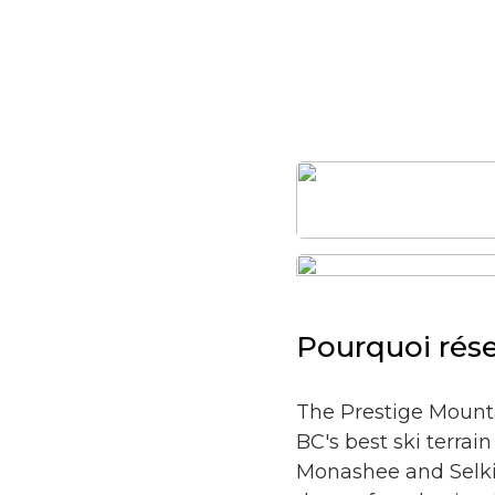
Pourquoi rés
The Prestige Mounta
BC's best ski terra
Monashee and Selkir