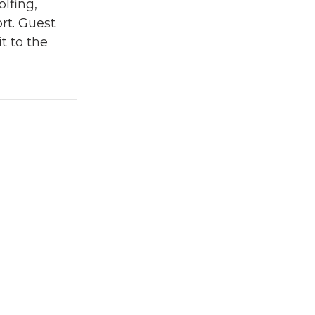
olfing,
ort. Guest
it to the