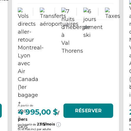
À partir de
À
4 995,00 $
RÉSERVER
/
pers
231
$/mois
ou à partir de
o
tx. et frais incl. par adulte
t