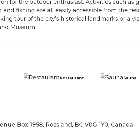
ion for the outdoor enthusiast. Activities such as g
g and fishing are all easily accessible from the res
ing tour of the city’s historical landmarks or a vis
 and Museum.
Restaurant
Sauna
l
enue Box 1958, Rossland, BC V0G 1Y0, Canada