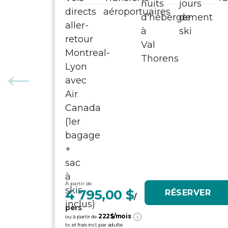
À partir de
4 795,00 $
RÉSERVER
/
pers
222
$/mois
ou à partir de
tx. et frais incl. par adulte