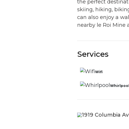
the perfect destinat
skiing, hiking, bikin
can also enjoy a walk
nearby le Roi Mine
Services
Wifi
Whirlpoo
1919 Columbia Av