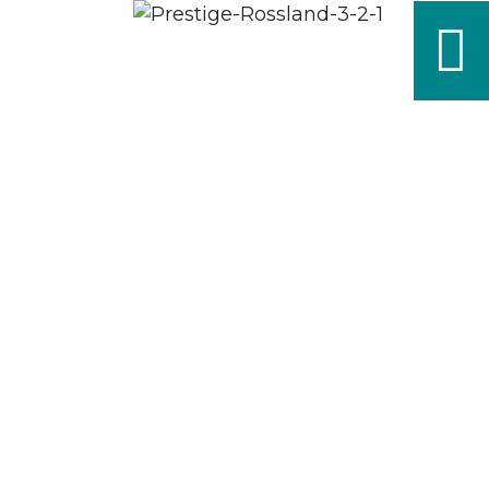
Service Client
+1 888-776-7882
IN
ND