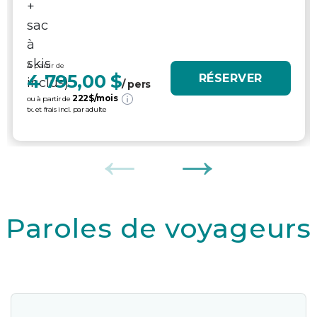
À partir de
4 795,00 $
RÉSERVER
/ pers
222
$/mois
ou à partir de
tx. et frais incl. par adulte
Paroles de voyageurs