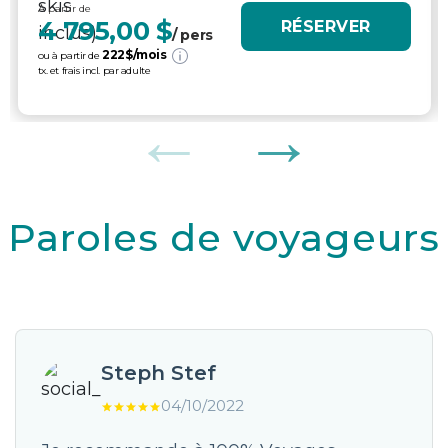
À partir de
4 795,00 $
RÉSERVER
/ pers
222
$/mois
ou à partir de
tx. et frais incl. par adulte
Paroles de voyageurs
Steph Stef
04/10/2022