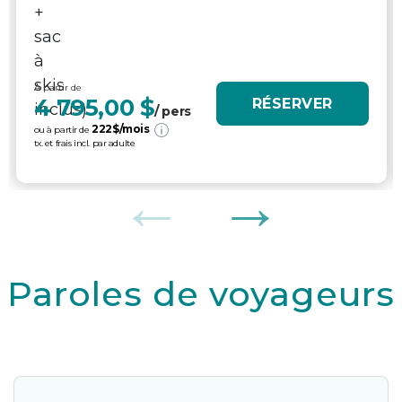
À partir de
4 795,00 $
RÉSERVER
/ pers
222
$/mois
ou à partir de
tx. et frais incl. par adulte
Paroles de voyageurs