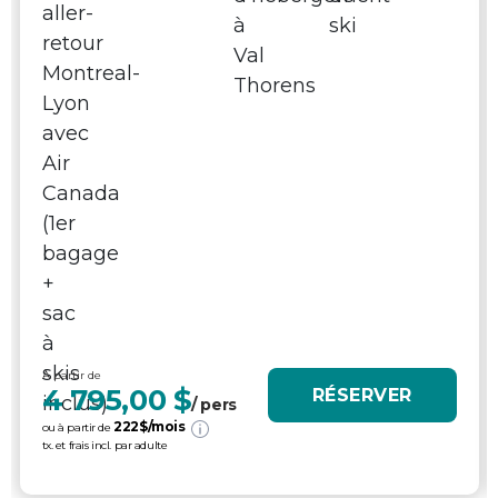
À partir de
4 795,00 $
RÉSERVER
/ pers
222
$/mois
ou à partir de
tx. et frais incl. par adulte