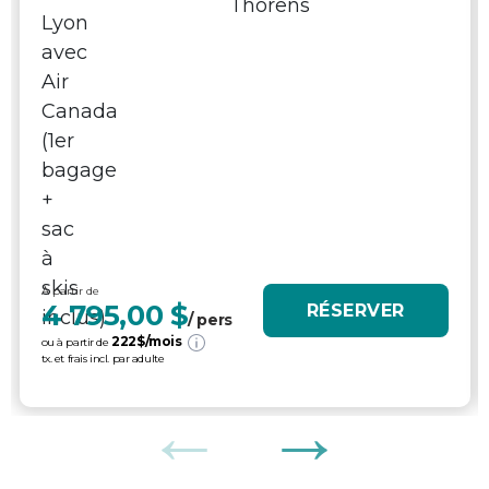
À partir de
4 795,00 $
RÉSERVER
/ pers
222
$/mois
ou à partir de
tx. et frais incl. par adulte