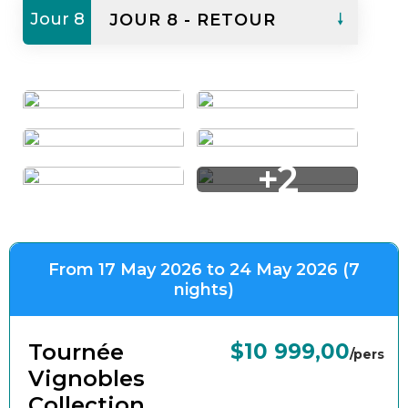
LIBRE
Inclus
17h00 à 22h00 :
Château
Jour 8
JOUR 8 - RETOUR
Transferts inclus
Excursion aux Calanques de
Pibarnon visite, dégustation et
Cassis (en option)
souper
Transfert vers Nice et retour à
Libre
Montréal
Inclus
Libre
Transferts inclus
Libre
Transfert vers l'aéroport de Nice
+2
From 17 May 2026 to 24 May 2026 (7
nights)
Tournée
$10 999,00
/pers
Vignobles
Collection