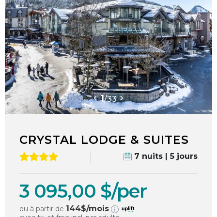
1
/
33
CRYSTAL LODGE & SUITES
7 nuits | 5 jours
3 095,00 $/per
144
$/mois
ou à partir de