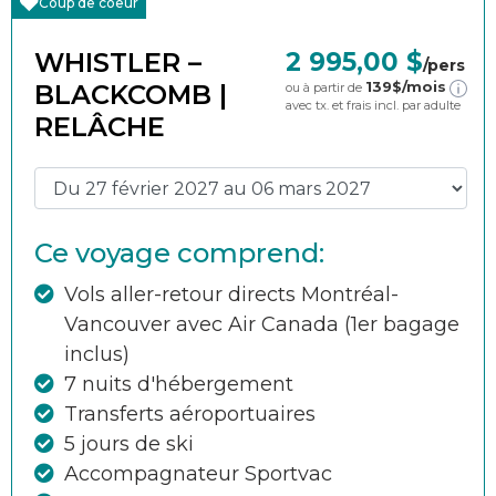
Coup de coeur
WHISTLER –
2 995,00 $
/pers
139
$/mois
BLACKCOMB |
ou à partir de
avec tx. et frais incl. par adulte
RELÂCHE
Ce voyage comprend:
Vols aller-retour directs Montréal-
Vancouver avec Air Canada (1er bagage
inclus)
7 nuits d'hébergement
Transferts aéroportuaires
5 jours de ski
Accompagnateur Sportvac