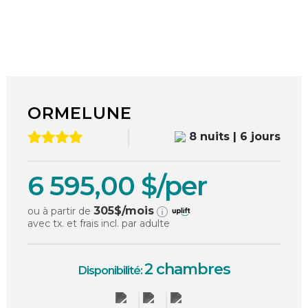
1
/
24
ORMELUNE
8 nuits | 6 jours
6 595,00 $/per
305
$/mois
ou à partir de
avec tx. et frais incl. par adulte
2 chambres
Disponibilité: