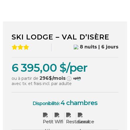
1
/
17
SKI LODGE – VAL D’ISÈRE
8 nuits | 6 jours
6 395,00 $/per
296
$/mois
ou à partir de
avec tx. et frais incl. par adulte
4 chambres
Disponibilité: