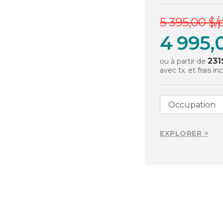
5 395,00 $/
4 995,
231
ou à partir de
avec tx. et frais in
EXPLORER >
1
/
11