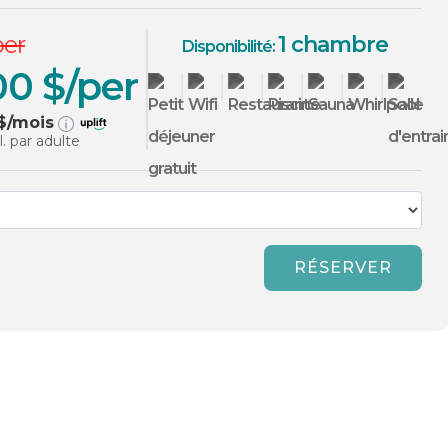
per
1 chambre
Disponibilité:
00 $/per
$/mois
cl. par adulte
RÉSERVER