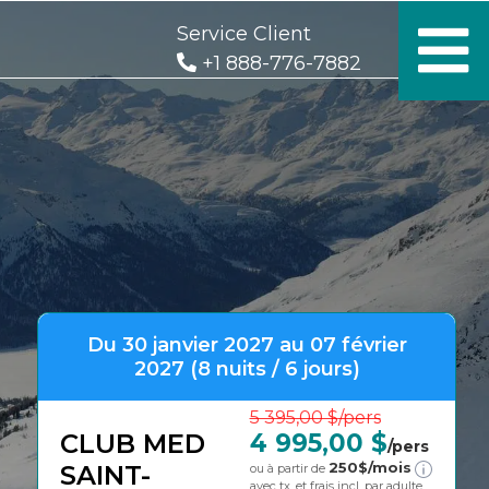
Service Client
+1 888-776-7882
Du 30 janvier 2027 au 07 février
2027 (8 nuits / 6 jours)
5 395,00 $
/pers
CLUB MED
4 995,00 $
/pers
250
$/mois
SAINT-
ou à partir de
avec tx. et frais incl. par adulte