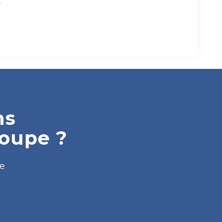
s
ns
roupe ?
pe