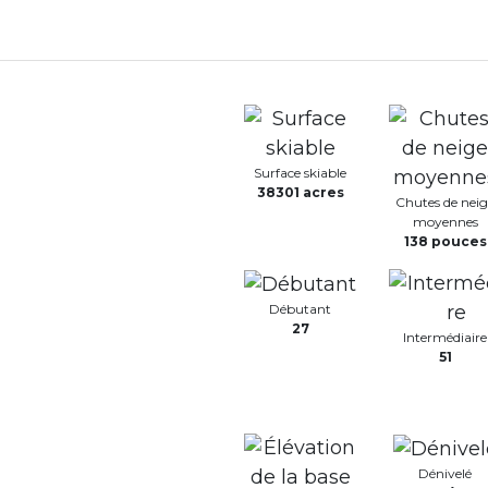
Surface skiable
38301 acres
Chutes de neig
moyennes
138 pouces
Débutant
27
Intermédiaire
51
Dénivelé