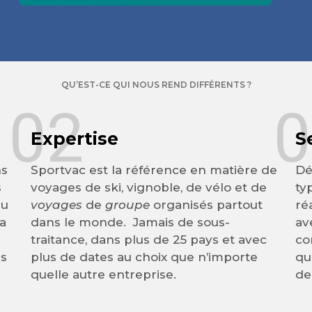
QU’EST-CE QUI NOUS REND DIFFÉRENTS ?
02
0
Expertise
S
ns
Sportvac est la référence en matière de
Dé
s
voyages de ski, vignoble, de vélo et de
ty
du
voyages
de
groupe
organisés partout
ré
 a
dans le monde. Jamais de sous-
av
traitance, dans plus de 25 pays et avec
co
es
plus de dates au choix que n’importe
qu
quelle autre entreprise.
de