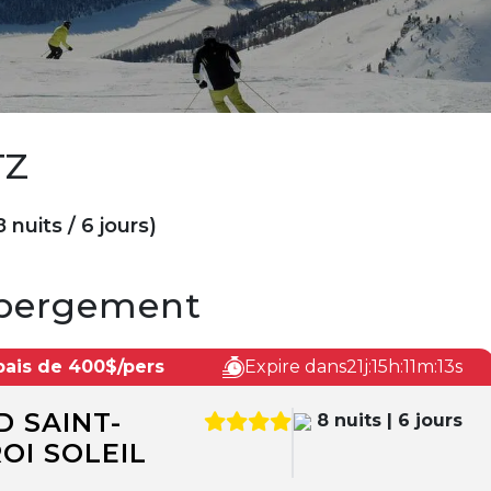
TZ
 nuits / 6 jours)
Hébergement
bais de 400$/pers
Expire dans
21j:15h:11m:12s
 SAINT-
8 nuits | 6 jours
OI SOLEIL