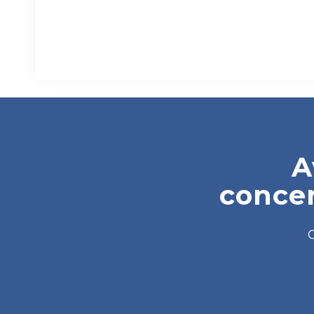
A
concer
C