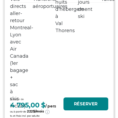
À partir de
4 795,00 $
RÉSERVER
/ pers
222
$/mois
ou à partir de
tx. et frais incl. par adulte