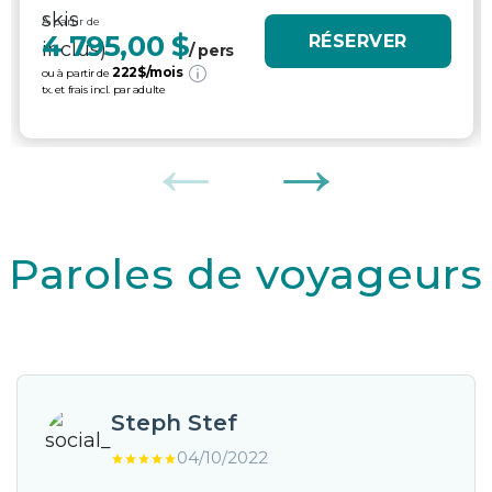
À partir de
4 795,00 $
RÉSERVER
/ pers
222
$/mois
ou à partir de
tx. et frais incl. par adulte
Paroles de voyageurs
Steph Stef
04/10/2022