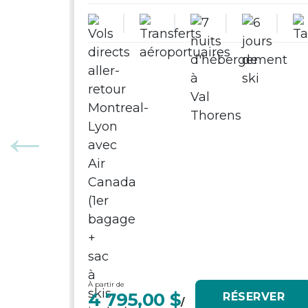
À partir de
4 795,00 $
RÉSERVER
/