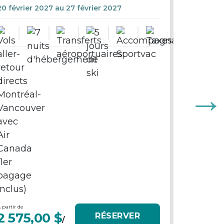
20 février 2027 au 27 février 2027
GROUP
LOS C
11 Décem
 partir de
À partir de
2 575,00 $
6 195
RÉSERVER
/