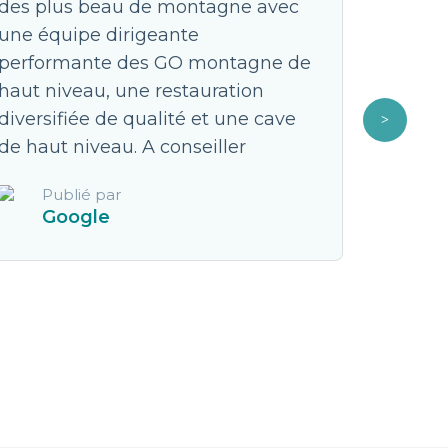
des plus beau de montagne avec
longtem
une équipe dirigeante
tout à p
performante des GO montagne de
trip mé
haut niveau, une restauration
vue! Sk
diversifiée de qualité et une cave
est imp
de haut niveau. A conseiller
déstabi
vie! **
Publié par
voyage 
Google
dépenda
seulem
Pub
Fa