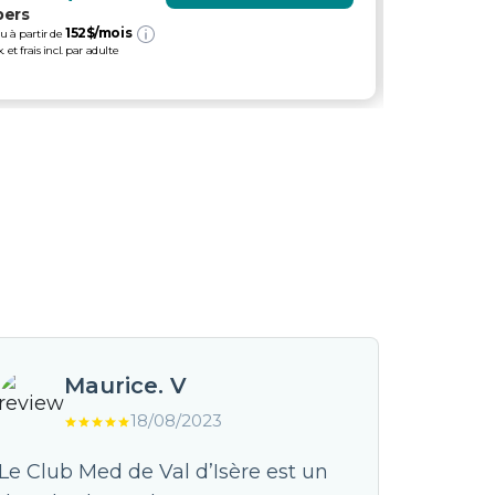
pers
pers
152
$/mois
2
u à partir de
ou à partir de
x. et frais incl. par adulte
tx. et frais incl.
Maurice. V
18/08/2023
Le Club Med de Val d’Isère est un
Un voya