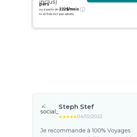
pers
222
$/mois
ou à partir de
tx. et frais incl. par adulte
Steph Stef
04/10/2022
avec 3
Je recommande à 100% Voyages