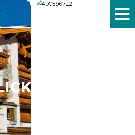
Service Client
+1 888-776-7882
LICK