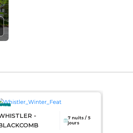
SKI
GOLF
WHISTLER -
Coup de coeur
7 nuits / 5
jours
BLACKCOMB