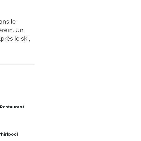
ans le
erein. Un
rès le ski,
Restaurant
hirlpool