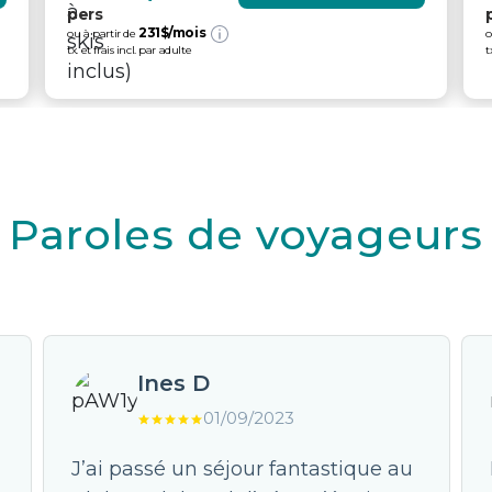
pers
231
$/mois
ou à partir de
o
tx. et frais incl. par adulte
t
Paroles de voyageurs
Ines D
01/09/2023
J’ai passé un séjour fantastique au