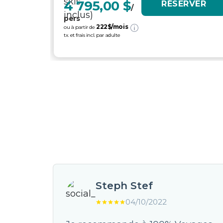
4 795,00 $
RÉSERVER
/
pers
222
$/mois
ou à partir de
tx. et frais incl. par adulte
Steph Stef
04/10/2022