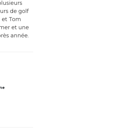
plusieurs
urs de golf
s et Tom
 mer et une
près année.
ine