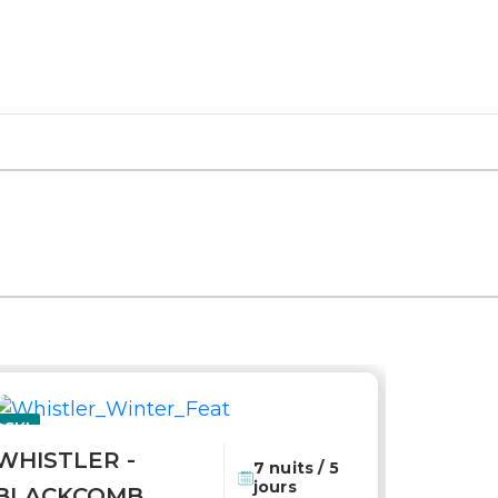
SKI
GOLF
WHISTLER -
Coup de coeur
7 nuits / 5
jours
BLACKCOMB