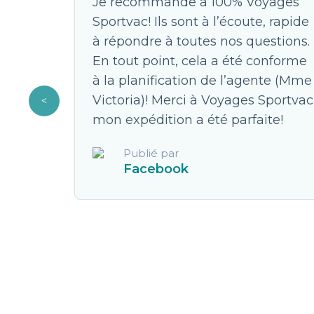
avec 3
Je recommande à 100% Voyages
 je
Sportvac! Ils sont à l’écoute, rapide
x est
à répondre à toutes nos questions.
ellent.
En tout point, cela a été conforme
à la planification de l’agente (Mme
JC pour
Victoria)! Merci à Voyages Sportvac
s faute.
mon expédition a été parfaite!
Publié par
Facebook