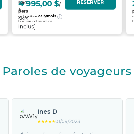
4 995,00 $
RÉSERVER
/
pers
231
$/mois
ou à partir de
o
tx. et frais incl. par adulte
t
Paroles de voyageurs
Ines D
01/09/2023