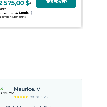
2 575,00 $
6 195
RÉSERVER
/
pers
pers
152
$/mois
2
u à partir de
ou à partir de
x. et frais incl. par adulte
tx. et frais incl.
Maurice. V
18/08/2023