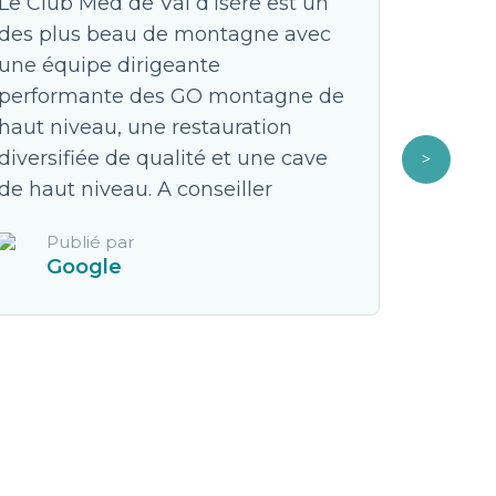
Le Club Med de Val d’Isère est un
Un voya
des plus beau de montagne avec
longtem
une équipe dirigeante
tout à p
performante des GO montagne de
trip mé
haut niveau, une restauration
vue! Sk
diversifiée de qualité et une cave
est imp
de haut niveau. A conseiller
déstabi
vie! **
Publié par
voyage 
Google
dépenda
seulem
Pub
Fa