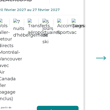
20 février 2027 au 27 février 2027
GROUP
LOS C
11 Décem
 partir de
À partir de