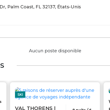
r, Palm Coast, FL 32137, États-Unis
Aucun poste disponible
ES
SKI
s
VAL THORENS |