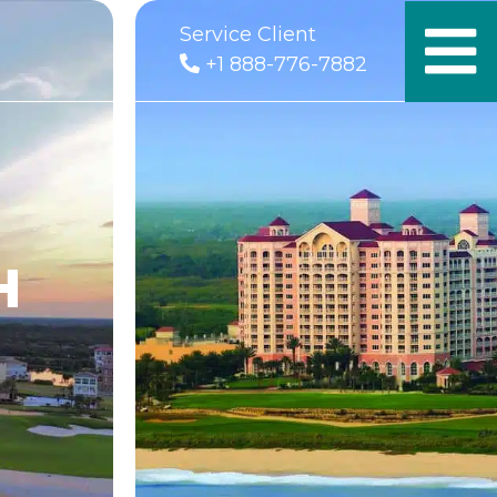
Service Client
+1 888-776-7882
H