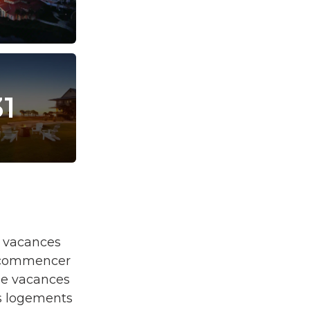
31
 vacances
à commencer
 de vacances
es logements