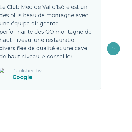
Le Club Med de Val d’Isère est un
Un voya
des plus beau de montagne avec
longtem
une équipe dirigeante
tout à p
performante des GO montagne de
trip mé
haut niveau, une restauration
vue! Sk
diversifiée de qualité et une cave
est imp
de haut niveau. A conseiller
déstabi
vie! **
Published by
voyage 
Google
dépenda
seulem
Pub
Fa