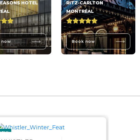
SEASONS HOTEL
RITZ-CARLTON
ÉAL
MONTRÉAL
 now
Book now
SKI
GOLF