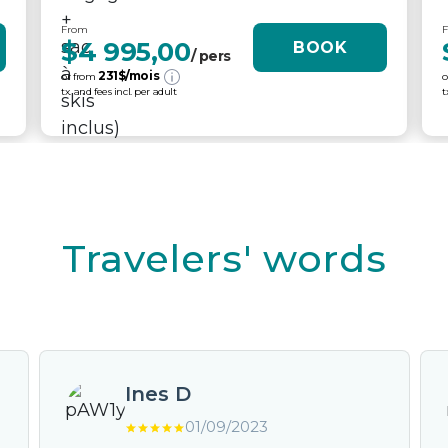
From
$4 995,00
BOOK
/ pers
231
$/mois
or from
o
tx. and fees incl. per adult
t
Travelers' words
Ines D
01/09/2023