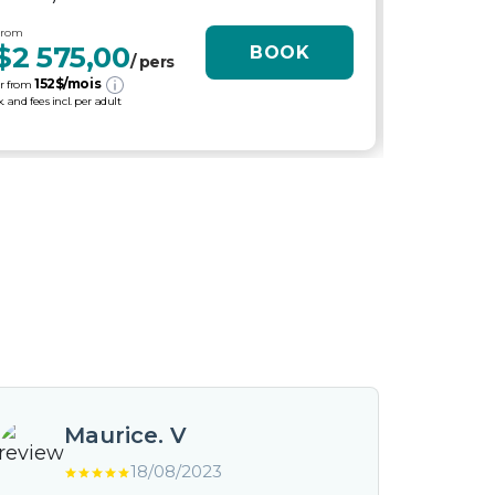
From
From
$2 575,00
$6 19
BOOK
/ pers
152
$/mois
287
$
r from
or from
x. and fees incl. per adult
tx. and fees incl
Maurice. V
18/08/2023