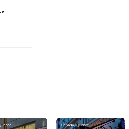
ce
Quebec
Canada, Quebec