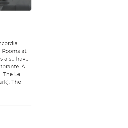
ncordia
m. Rooms at
s also have
torante. A
. The Le
ark). The