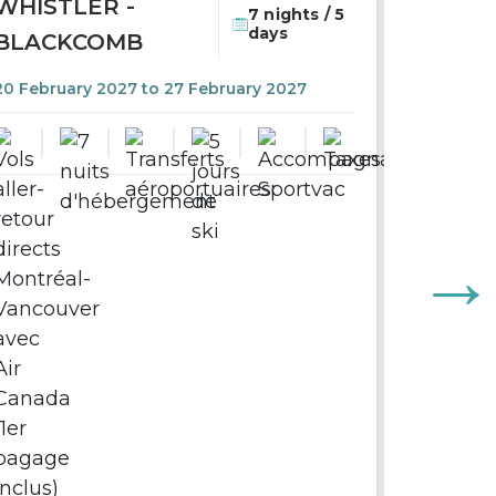
WHISTLER -
7 nights / 5
days
BLACKCOMB
20 February 2027 to 27 February 2027
GROUP
LOS C
11 Decem