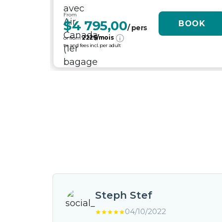
From
$4 795,00
BOOK
/ pers
222
$/mois
or from
tx. and fees incl. per adult
Steph Stef
04/10/2022