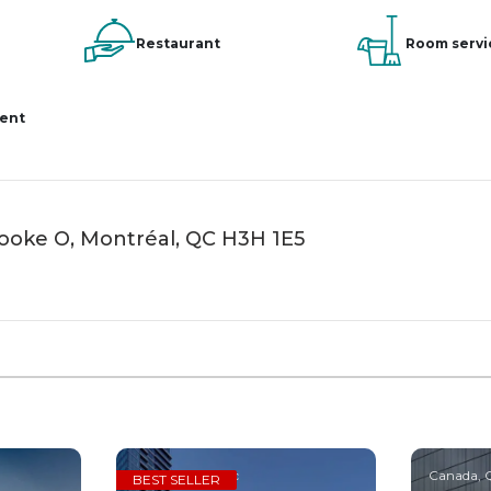
Restaurant
Room servi
ment
ooke O, Montréal, QC H3H 1E5
Canada, Quebec
Canada, 
BEST SELLER