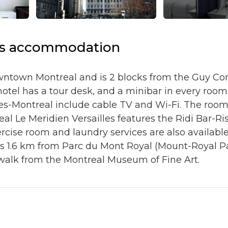
is accommodation
owntown Montreal and is 2 blocks from the Guy Co
 hotel has a tour desk, and a minibar in every roo
les-Montreal include cable TV and Wi-Fi. The room
al Le Meridien Versailles features the Ridi Bar-Ris
rcise room and laundry services are also available
 is 1.6 km from Parc du Mont Royal (Mount-Royal P
 walk from the Montreal Museum of Fine Art.