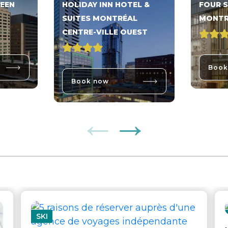
EEN
HOLIDAY INN HOTEL &
FOUR 
SUITES MONTRÉAL
MONTR
CENTRE-VILLE OUEST
Book
Book now
SKI