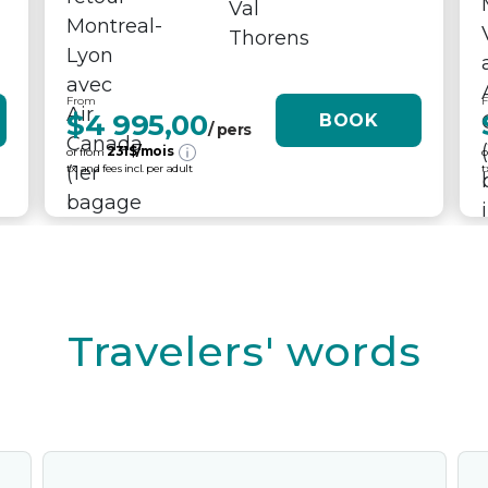
From
$4 995,00
BOOK
/ pers
231
$/mois
or from
o
tx. and fees incl. per adult
t
Travelers' words