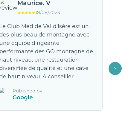
Maurice. V
18/08/2023
Le Club Med de Val d’Isère est un
Un voya
des plus beau de montagne avec
longtem
une équipe dirigeante
tout à p
performante des GO montagne de
trip mé
haut niveau, une restauration
vue! Sk
diversifiée de qualité et une cave
est imp
de haut niveau. A conseiller
déstabi
vie! **
Published by
voyage 
Google
dépenda
seulem
Pub
Fa