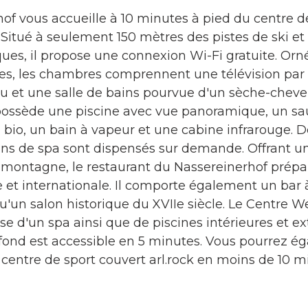
hof vous accueille à 10 minutes à pied du centre 
 Situé à seulement 150 mètres des pistes de ski et
es, il propose une connexion Wi-Fi gratuite. Orn
es, les chambres comprennent une télévision par 
eau et une salle de bains pourvue d'un sèche-cheve
possède une piscine avec vue panoramique, un s
 bio, un bain à vapeur et une cabine infrarouge. 
ins de spa sont dispensés sur demande. Offrant u
 montagne, le restaurant du Nassereinerhof prép
 et internationale. Il comporte également un bar à
u'un salon historique du XVIIe siècle. Le Centre W
e d'un spa ainsi que de piscines intérieures et ex
 fond est accessible en 5 minutes. Vous pourrez 
 centre de sport couvert arl.rock en moins de 10 m