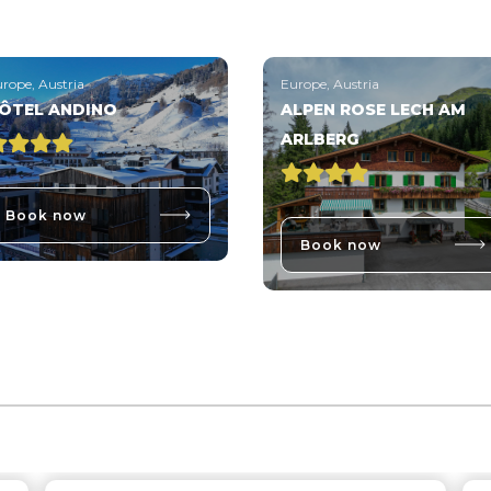
rope, Austria
Europe, Austria
ÔTEL ANDINO
ALPEN ROSE LECH AM
ARLBERG
Book now
Book now