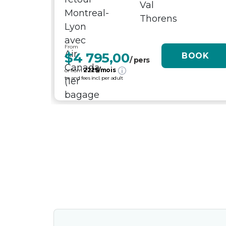
From
$4 795,00
BOOK
/ pers
222
$/mois
or from
tx. and fees incl. per adult