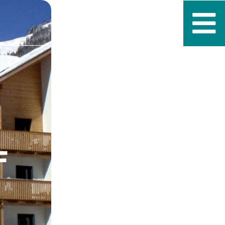
Customer Service
+1 888-776-7882
F