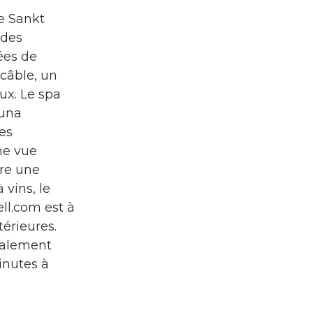
de Sankt
 des
ées de
câble, un
ux. Le spa
auna
Des
ne vue
are une
 vins, le
ell.com est à
térieures.
également
inutes à