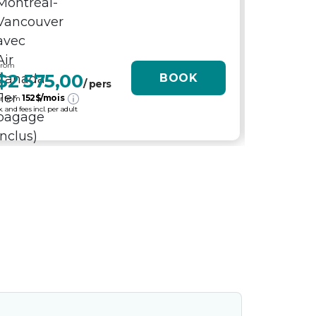
From
From
$2 575,00
$6 19
BOOK
/ pers
152
$/mois
287
$
r from
or from
x. and fees incl. per adult
tx. and fees incl