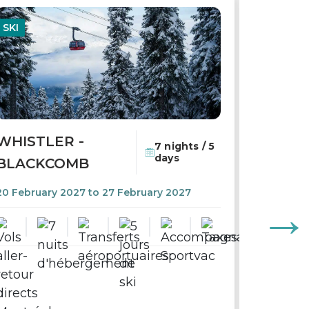
SKI
GOLF
WHISTLER -
7 nights / 5
days
BLACKCOMB
20 February 2027 to 27 February 2027
GROUP
LOS C
11 Decem