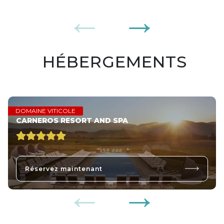
HÉBERGEMENTS
États-Unis
DOMAINE VITICOLE
CARNEROS RESORT AND SPA
Réservez maintenant