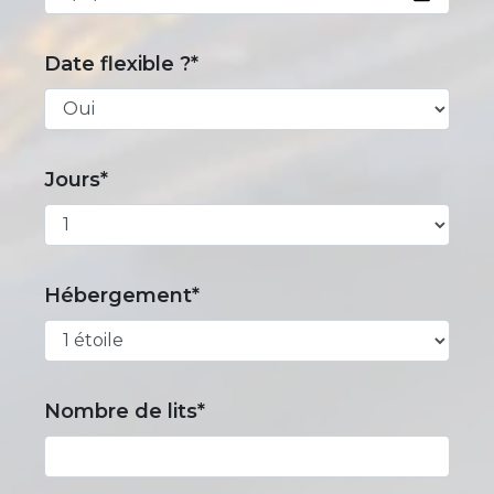
Date flexible ?*
Jours*
Hébergement*
Nombre de lits*