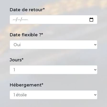
Date de retour*
Date flexible ?*
Jours*
Hébergement*