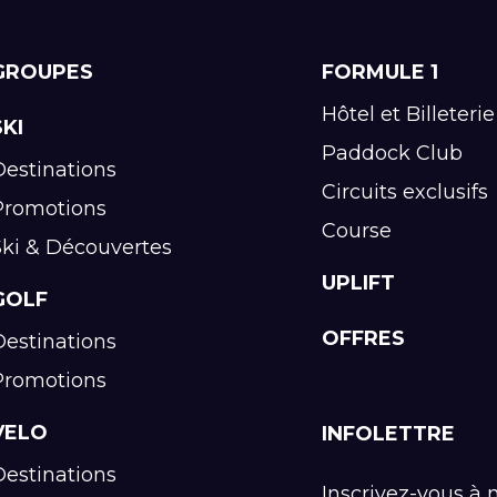
GROUPES
FORMULE 1
Hôtel et Billeterie
SKI
Paddock Club
Destinations
Circuits exclusifs
Promotions
Course
Ski & Découvertes
UPLIFT
GOLF
OFFRES
Destinations
Promotions
VELO
INFOLETTRE
Destinations
Inscrivez-vous à 