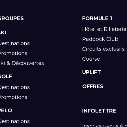
GROUPES
FORMULE 1
Hôtel et Billeterie
SKI
Paddock Club
Destinations
Circuits exclusifs
Promotions
Course
Ski & Découvertes
UPLIFT
GOLF
OFFRES
Destinations
Promotions
VELO
INFOLETTRE
Destinations
Inscrivez-vous à 