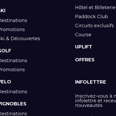
Hôtel et Billeterie
SKI
Paddock Club
Destinations
Circuits exclusifs
Promotions
Course
Ski & Découvertes
UPLIFT
GOLF
OFFRES
Destinations
Promotions
VELO
INFOLETTRE
Destinations
Inscrivez-vous à 
infolettre et rece
VIGNOBLES
nouveautés
Destinations