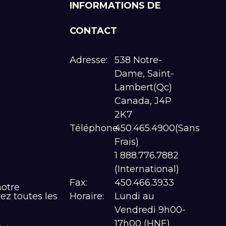
INFORMATIONS DE
CONTACT
Adresse:
538 Notre-
Dame, Saint-
Lambert(Qc)
Canada, J4P
2K7
Téléphone:
450.465.4900(Sans
Frais)
1 888.776.7882
(International)
Fax:
450.466.3933
notre
vez toutes les
Horaire:
Lundi au
Vendredi 9h00-
17h00 (HNE)