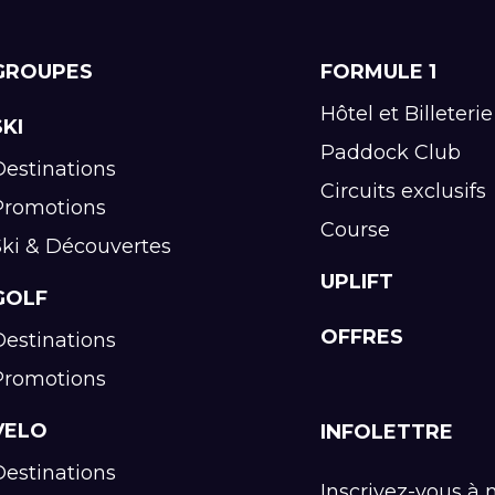
GROUPES
FORMULE 1
Hôtel et Billeterie
SKI
Paddock Club
Destinations
Circuits exclusifs
Promotions
Course
Ski & Découvertes
UPLIFT
GOLF
OFFRES
Destinations
Promotions
VELO
INFOLETTRE
Destinations
Inscrivez-vous à 